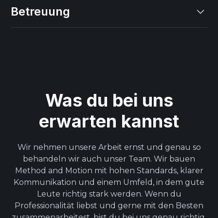
Betreuung
Programmierer
Jetzt bewerben
Köln
Kundenbetreuer
Du eröffnest Gespräche mit Entscheidern, weckst
Jetzt bewerben
echtes Interesse und legst die Basis für
Köln
qualifizierte Strategie Calls.
Du baust Automationen, KI Workflows und
Jetzt bewerben
Integrationen, die im Alltag wirklich Zeit sparen
Was du bei uns
und Prozesse messbar besser machen.
Setter
Du hältst Kundenprojekte auf Kurs, sorgst für
erwarten kannst
Köln
klare Kommunikation und machst aus
Zusammenarbeit ein richtig gutes Erlebnis.
Jetzt bewerben
Wir nehmen unsere Arbeit ernst und genau so
behandeln wir auch unser Team. Wir bauen
Du führst kurze Quali Gespräche, bringst Klarheit
Method and Motion mit hohen Standards, klarer
in Bedarf und Priorität und setzt am Ende
Kommunikation und einem Umfeld, in dem gute
hochwertige Strategie Calls.
Leute richtig stark werden. Wenn du
Professionalität liebst und gerne mit den Besten
zusammenarbeitest, bist du bei uns genau richtig.